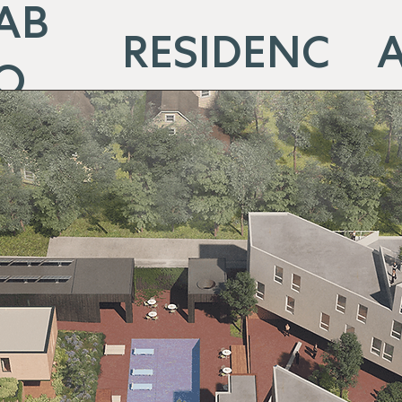
AB
RESIDENC
O
ES
E
UT